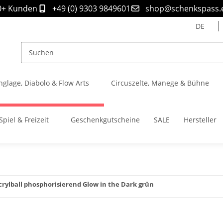
0+ Kunden
+49 (0) 9303 9849601
shop@schenkspass.
DE
nglage, Diabolo & Flow Arts
Circuszelte, Manege & Bühne
Spiel & Freizeit
Geschenkgutscheine
SALE
Hersteller
crylball phosphorisierend Glow in the Dark grün