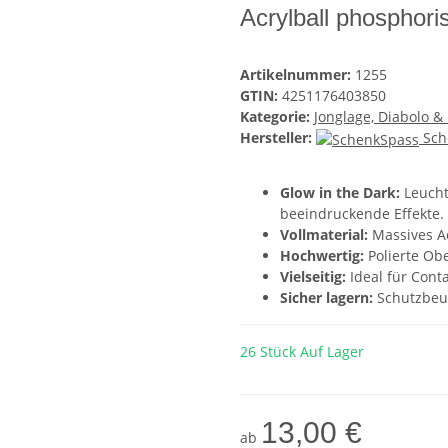
Acrylball phosphori
Artikelnummer:
1255
GTIN:
4251176403850
Kategorie:
Jonglage, Diabolo & 
Hersteller:
Sch
Glow in the Dark:
Leuch
beeindruckende Effekte.
Vollmaterial:
Massives A
Hochwertig:
Polierte Ob
Vielseitig:
Ideal für Cont
Sicher lagern:
Schutzbeu
26 Stück Auf Lager
13,00 €
ab