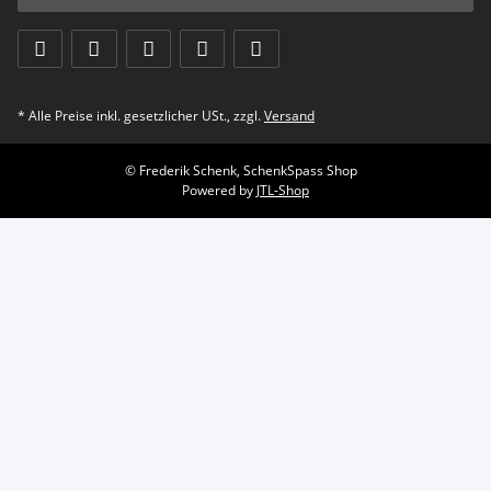
* Alle Preise inkl. gesetzlicher USt., zzgl.
Versand
© Frederik Schenk, SchenkSpass Shop
Powered by
JTL-Shop