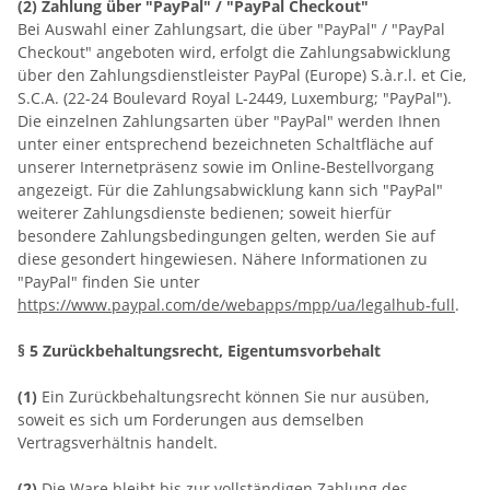
(2)
Zahlung über "PayPal" / "PayPal Checkout"
Bei Auswahl einer Zahlungsart, die über "PayPal" / "PayPal
Checkout" angeboten wird, erfolgt die Zahlungsabwicklung
über den Zahlungsdienstleister PayPal (Europe) S.à.r.l. et Cie,
S.C.A. (22-24 Boulevard Royal L-2449, Luxemburg; "PayPal").
Die einzelnen Zahlungsarten über "PayPal" werden Ihnen
unter einer entsprechend bezeichneten Schaltfläche auf
unserer Internetpräsenz sowie im Online-Bestellvorgang
angezeigt. Für die Zahlungsabwicklung kann sich "PayPal"
weiterer Zahlungsdienste bedienen; soweit hierfür
besondere Zahlungsbedingungen gelten, werden Sie auf
diese gesondert hingewiesen. Nähere Informationen zu
"PayPal" finden Sie unter
https://www.paypal.com/de/webapps/mpp/ua/legalhub-full
.
§ 5 Zurückbehaltungsrecht
, Eigentumsvorbehalt
(1)
Ein Zurückbehaltungsrecht können Sie nur ausüben,
soweit es sich um Forderungen aus demselben
Vertragsverhältnis handelt.
(2)
Die Ware bleibt bis zur vollständigen Zahlung des