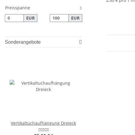
2,50 € pro 1 m
Preisspanne
EUR
EUR
Sonderangebote
Vertikaltuchaufhängung Dreieck
DVD - Kid- Jo Wie man Y
7,50 €
*