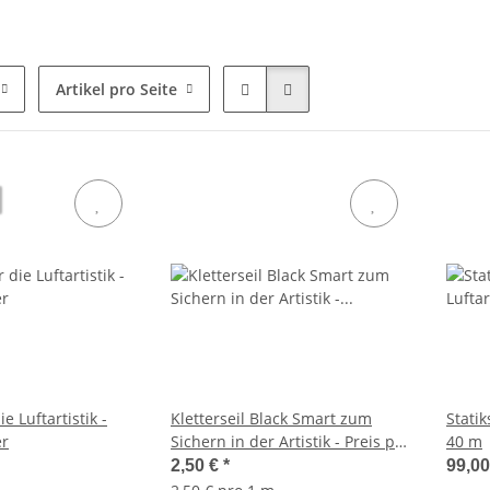
Artikel pro Seite
ie Luftartistik -
Kletterseil Black Smart zum
Statik
er
Sichern in der Artistik - Preis pro
40 m
Meter
2,50 €
*
99,0