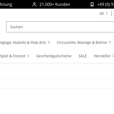
chnung
21.000+ Kunden
+49 (0) 
DE
nglage, Diabolo & Flow Arts
Circuszelte, Manege & Bühne
Spiel & Freizeit
Geschenkgutscheine
SALE
Hersteller