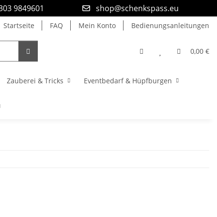
9303 9849601
shop@schenkspass.eu
Startseite
FAQ
Mein Konto
Bedienungsanleitungen
0,00 €
Zauberei & Tricks
Eventbedarf & Hüpfburgen