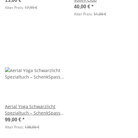
13,00 €
*
40,00 €
*
Alter Preis:
17,99 €
Alter Preis:
51,00 €
Aerial Yoga Schwarzlicht
Spezialtuch – SchenkSpass
600 cm x 280 cm neongrün
99,00 €
*
Alter Preis:
138,00 €