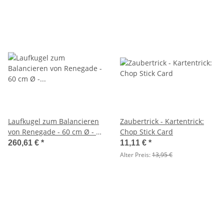
Laufkugel zum Balancieren
Zaubertrick - Kartentrick:
von Renegade - 60 cm Ø - 12
Chop Stick Card
kg
260,61 €
*
11,11 €
*
Alter Preis:
13,95 €