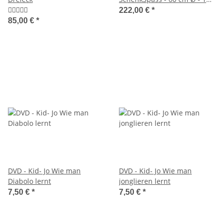
kg
222,00 €
*
85,00 €
*
DVD - Kid- Jo Wie man
DVD - Kid- Jo Wie man
Diabolo lernt
jonglieren lernt
7,50 €
*
7,50 €
*