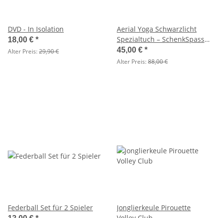
DVD - In Isolation
Aerial Yoga Schwarzlicht
Spezialtuch – SchenkSpass
18,00 €
*
380 cm x 280 cm neongrün
45,00 €
*
Alter Preis:
29,90 €
Alter Preis:
88,00 €
Federball Set für 2 Spieler
Jonglierkeule Pirouette
Volley Club