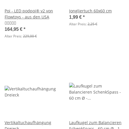
Poi - LED podpoi® v2 von
Jongliertuch 60x60 cm
Flowtoys - aus den USA
1,99 €
*
Alter Preis:
2,25 €
164,95 €
*
Alter Preis:
229,00 €
Vertikaltuchaufhängung
Laufkugel zum Balancieren
Dreieck
SchenkSpass - 60 cm Ø - 10