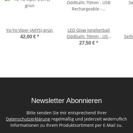
Yo-Yo Viper (AXYS) grün
LED Glow Jonglierball
Oddballs 70mm - USB
Seif
42,00 €
*
Rechargeable - All in
25
27,50 €
*
one
Newsletter Abonnieren
Bitte senden Sie mir entsprechend Ihrer
Datenschutzerklärung
regelmäßig und jederzeit widerruflich
Informationen zu Ihrem Produktsortiment per E-Mail zu.