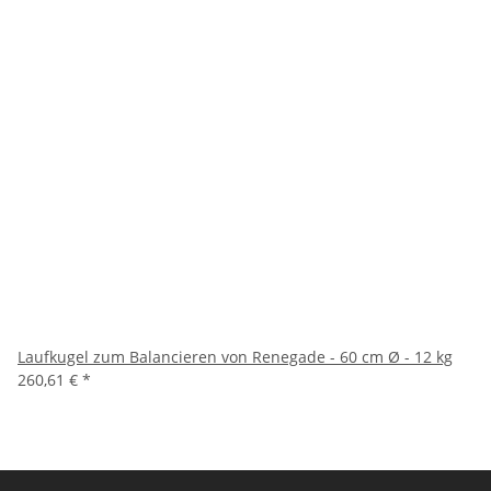
Laufkugel zum Balancieren von Renegade - 60 cm Ø - 12 kg
260,61 €
*