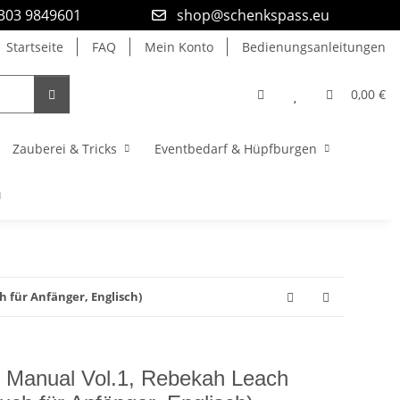
9303 9849601
shop@schenkspass.eu
Startseite
FAQ
Mein Konto
Bedienungsanleitungen
0,00 €
Zauberei & Tricks
Eventbedarf & Hüpfburgen
 für Anfänger, Englisch)
ic Manual Vol.1, Rebekah Leach