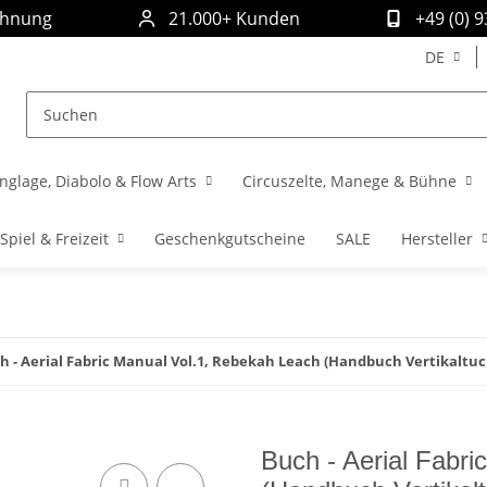
chnung
21.000+ Kunden
+49 (0) 
DE
nglage, Diabolo & Flow Arts
Circuszelte, Manege & Bühne
Spiel & Freizeit
Geschenkgutscheine
SALE
Hersteller
h - Aerial Fabric Manual Vol.1, Rebekah Leach (Handbuch Vertikaltuch
Buch - Aerial Fabr