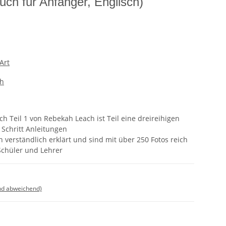
uch für Anfänger, Englisch)
 Art
ch
h Teil 1 von Rebekah Leach ist Teil eine dreireihigen
 Schritt Anleitungen
verständlich erklärt und sind mit über 250 Fotos reich
 Schüler und Lehrer
nd abweichend)