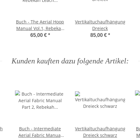
Buch - The Aerial Hoop
Vertikaltuchaufhängung
Manual Vol.1, Rebekah
Dreieck
Leach (Handbuch für
65,00 €
*
85,00 €
*
Luftring Teil 1, Englisch)
Kunden kauften dazu folgende Artikel:
ch
Buch - Intermediate
Vertikaltuchaufhängung
B
Aerial Fabric Manual
Dreieck schwarz
M