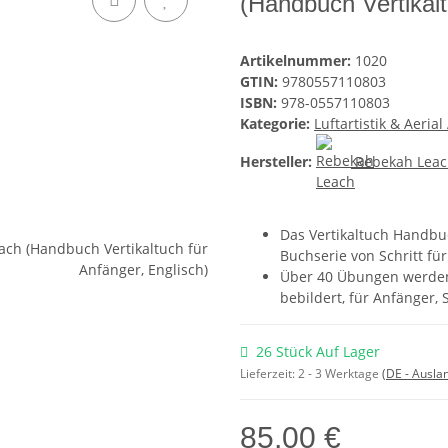
(Handbuch Vertikalt
Artikelnummer:
1020
GTIN:
9780557110803
ISBN:
978-0557110803
Kategorie:
Luftartistik & Aerial
Hersteller:
Rebekah Lea
Das Vertikaltuch Handbuc
Buchserie von Schritt für
Über 40 Übungen werden 
bebildert, für Anfänger,
26 Stück Auf Lager
Lieferzeit:
2 - 3 Werktage
(DE - Ausla
85,00 €