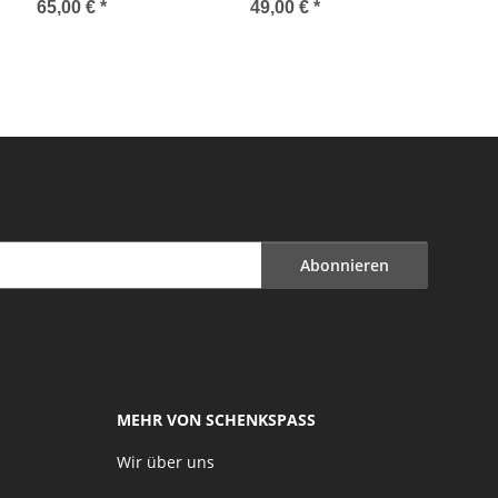
Leach (Handbuch für
65,00 €
*
49,00 €
*
ftring Teil 1, Englisch)
Abonnieren
MEHR VON SCHENKSPASS
Wir über uns