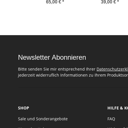
Part 1, Rebekah Leach
65,00 €
*
39,00 €
*
(Handbuch Vertikaltuch
für Fortgeschrittene
Teil1, Englisch)
Newsletter Abonnieren
Bitte senden Sie mir entsprechend Ihrer
Datenschutzerk
jederzeit widerruflich Informationen zu Ihrem Produktsor
SHOP
HILFE & 
Sale und Sonderangebote
FAQ