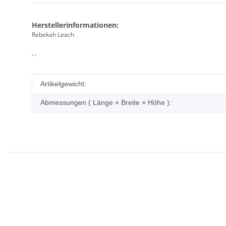
Herstellerinformationen:
Rebekah Leach
, ,
Produkteigenschaft
Wert
Artikelgewicht:
Abmessungen ( Länge × Breite × Höhe ):