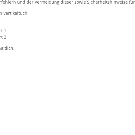
rfehlern und der Vermeidung dieser sowie Sicherheitshinweise für
m Vertikaltuch:
rt 1
rt 2
ältlich.