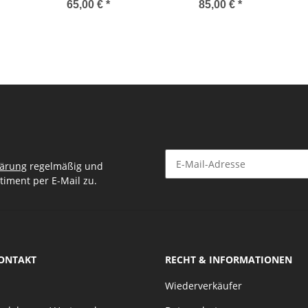
Part 2, Rebekah Leach
65,00 €
*
85,00 €
*
(Handbuch Vertikaltuch
Lu
für Fortgeschrittene,
Englisch)
lärung
regelmäßig und
timent per E-Mail zu.
Newsletter Abonnieren
KONTAKT
RECHT & INFORMATIONEN
Wiederverkäufer