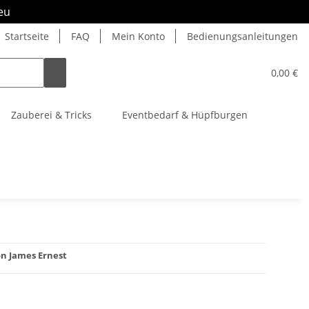
eu
Startseite
FAQ
Mein Konto
Bedienungsanleitungen
0,00 €
Zauberei & Tricks
Eventbedarf & Hüpfburgen
on James Ernest