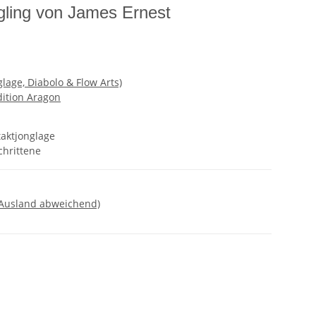
gling von James Ernest
lage, Diabolo & Flow Arts)
dition Aragon
taktjonglage
chrittene
 Ausland abweichend)