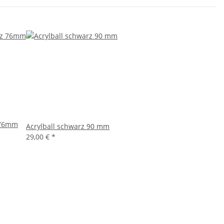
 76mm
Acrylball schwarz 90 mm
29,00 €
*