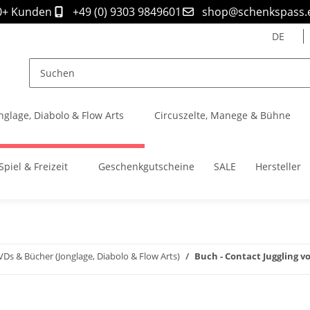
0+ Kunden
+49 (0) 9303 9849601
shop@schenkspass.
DE
nglage, Diabolo & Flow Arts
Circuszelte, Manege & Bühne
Spiel & Freizeit
Geschenkgutscheine
SALE
Hersteller
VDs & Bücher (Jonglage, Diabolo & Flow Arts)
Buch - Contact Juggling v