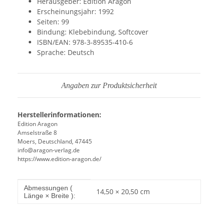
Herausgeber: Edition Aragon
Erscheinungsjahr: 1992
Seiten: 99
Bindung: Klebebindung, Softcover
ISBN/EAN: 978-3-89535-410-6
Sprache: Deutsch
Angaben zur Produktsicherheit
Herstellerinformationen:
Edition Aragon
Amselstraße 8
Moers, Deutschland, 47445
info@aragon-verlag.de
https://www.edition-aragon.de/
Produkteigenschaft
Wert
Abmessungen (
14,50 × 20,50 cm
Länge × Breite ):