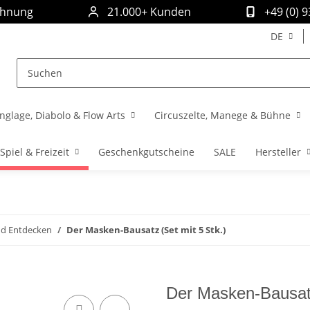
chnung
21.000+ Kunden
+49 (0) 
DE
nglage, Diabolo & Flow Arts
Circuszelte, Manege & Bühne
Spiel & Freizeit
Geschenkgutscheine
SALE
Hersteller
nd Entdecken
Der Masken-Bausatz (Set mit 5 Stk.)
Der Masken-Bausatz