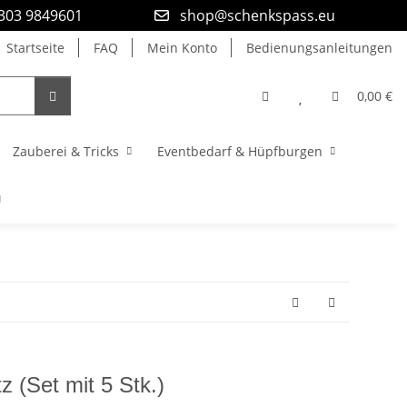
9303 9849601
shop@schenkspass.eu
Startseite
FAQ
Mein Konto
Bedienungsanleitungen
0,00 €
Zauberei & Tricks
Eventbedarf & Hüpfburgen
 (Set mit 5 Stk.)