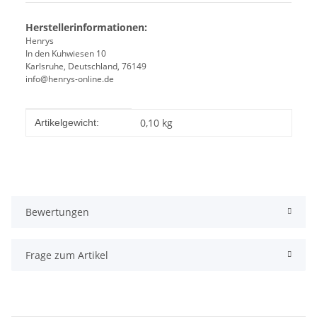
Herstellerinformationen:
Henrys
In den Kuhwiesen 10
Karlsruhe, Deutschland, 76149
info@henrys-online.de
Produkteigenschaft
Wert
0,10
kg
Artikelgewicht:
Bewertungen
Frage zum Artikel