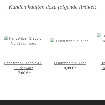
Kunden kauften dazu folgende Artikel:
Handstäbe - Diabolo Alu
Ersatzstab für Teller
Di
325 schwarz
H
0,99 €
*
17,00 €
*