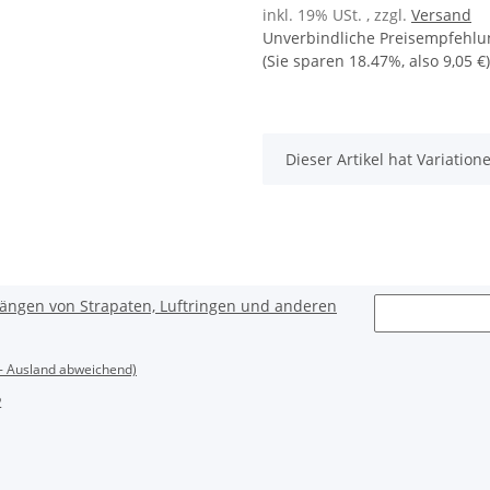
inkl. 19% USt. , zzgl.
Versand
Unverbindliche Preisempfehlun
(Sie sparen
18.47%
, also
9,05 €
)
x
Dieser Artikel hat Variatio
ängen von Strapaten, Luftringen und anderen
- Ausland abweichend)
2