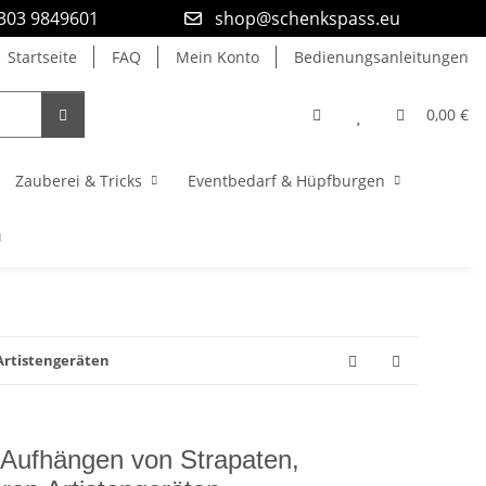
9303 9849601
shop@schenkspass.eu
Startseite
FAQ
Mein Konto
Bedienungsanleitungen
0,00 €
Zauberei & Tricks
Eventbedarf & Hüpfburgen
Artistengeräten
 Aufhängen von Strapaten,