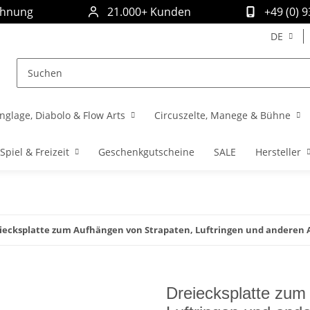
chnung
21.000+ Kunden
+49 (0) 
DE
nglage, Diabolo & Flow Arts
Circuszelte, Manege & Bühne
Spiel & Freizeit
Geschenkgutscheine
SALE
Hersteller
iecksplatte zum Aufhängen von Strapaten, Luftringen und anderen 
Dreiecksplatte zum