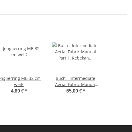
onglierring MB 32 cm
Buch - Intermediate
weiß
Aerial Fabric Manual
Part 1, Rebekah Leach
4,89 €
*
65,00 €
*
(Handbuch Vertikaltuch
für Fortgeschrittene
Teil1, Englisch)