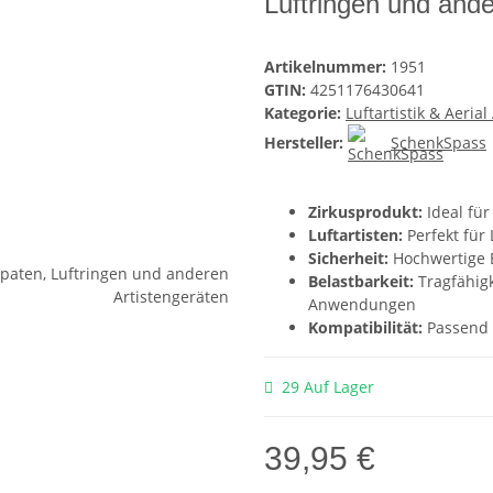
Luftringen und ande
Artikelnummer:
1951
GTIN:
4251176430641
Kategorie:
Luftartistik & Aerial
Hersteller:
SchenkSpass
Zirkusprodukt:
Ideal für
Luftartisten:
Perfekt für 
Sicherheit:
Hochwertige E
Belastbarkeit:
Tragfähigke
Anwendungen
Kompatibilität:
Passend f
29 Auf Lager
39,95 €