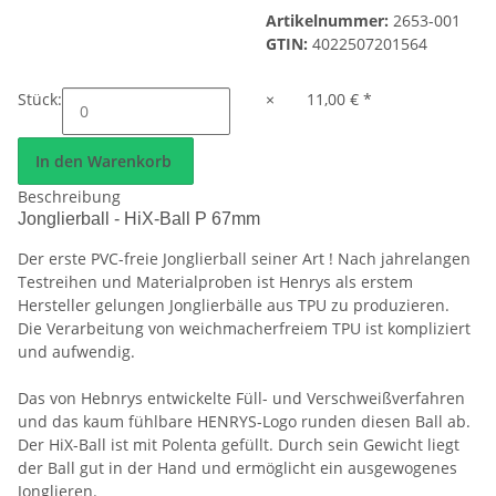
Artikelnummer:
2653-001
GTIN:
4022507201564
Stück:
×
11,00 €
*
In den Warenkorb
Beschreibung
Jonglierball - HiX-Ball P 67mm
Der erste PVC-freie Jonglierball seiner Art ! Nach jahrelangen
Testreihen und Materialproben ist Henrys als erstem
Hersteller gelungen Jonglierbälle aus TPU zu produzieren.
Die Verarbeitung von weichmacherfreiem TPU ist kompliziert
und aufwendig.
Das von Hebnrys entwickelte Füll- und Verschweißverfahren
und das kaum fühlbare HENRYS-Logo runden diesen Ball ab.
Der HiX-Ball ist mit Polenta gefüllt. Durch sein Gewicht liegt
der Ball gut in der Hand und ermöglicht ein ausgewogenes
Jonglieren.