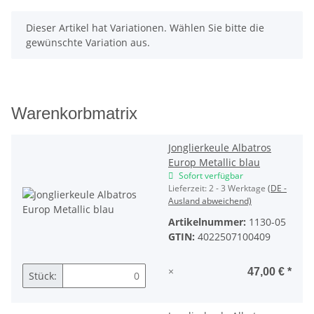
x
Dieser Artikel hat Variationen. Wählen Sie bitte die
gewünschte Variation aus.
Warenkorbmatrix
Jonglierkeule Albatros
Europ Metallic blau
Sofort verfügbar
Lieferzeit:
2 - 3 Werktage
(DE -
Ausland abweichend)
Artikelnummer:
1130-05
GTIN:
4022507100409
×
47,00 €
*
Stück: