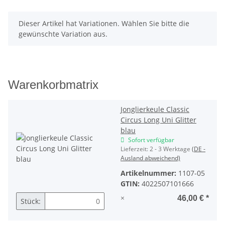
x
Dieser Artikel hat Variationen. Wählen Sie bitte die
gewünschte Variation aus.
Warenkorbmatrix
Jonglierkeule Classic
Circus Long Uni Glitter
blau
Sofort verfügbar
Lieferzeit:
2 - 3 Werktage
(DE -
Ausland abweichend)
Artikelnummer:
1107-05
GTIN:
4022507101666
×
46,00 €
*
Stück: