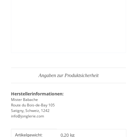
YouTube-Videos zulassen
Angaben zur Produktsicherheit
Herstellerinformationen:
Mister Babache
Route du Bois-de-Bay 105
Satigny, Schweiz, 1242
info@jonglerie.com
Produkteigenschaft
Wert
0,20
kg
Artikelgewicht: