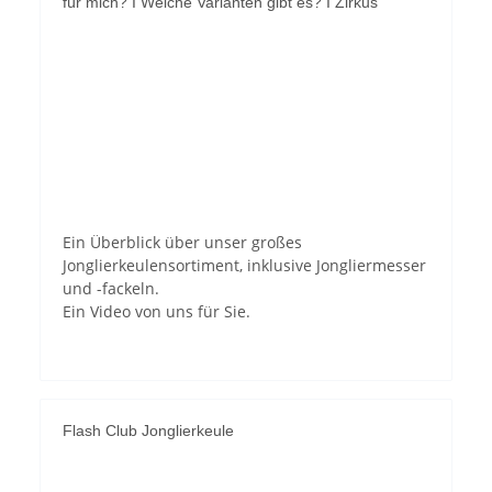
für mich? I Welche Varianten gibt es? I Zirkus
YouTube-Videos zulassen
Ein Überblick über unser großes
Jonglierkeulensortiment, inklusive Jongliermesser
und -fackeln.
Ein Video von uns für Sie.
Flash Club Jonglierkeule