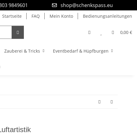
9303 9849601
shop@schenkspass.eu
Startseite
FAQ
Mein Konto
Bedienungsanleitungen
0,00 €
Zauberei & Tricks
Eventbedarf & Hüpfburgen
uftartistik