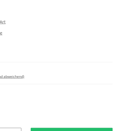
 Art
de
nd abweichend)