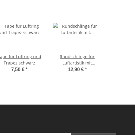
ape für Luftring und
Rundschlinge für
Trapez schwarz
Luftartistik mit
Polyesterseileinlage
7,50 €
*
12,90 €
*
0,5m Schwarz