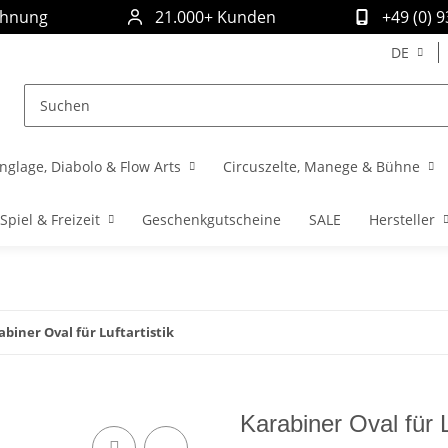
chnung
21.000+ Kunden
+49 (0) 
DE
nglage, Diabolo & Flow Arts
Circuszelte, Manege & Bühne
Spiel & Freizeit
Geschenkgutscheine
SALE
Hersteller
abiner Oval für Luftartistik
Karabiner Oval für L