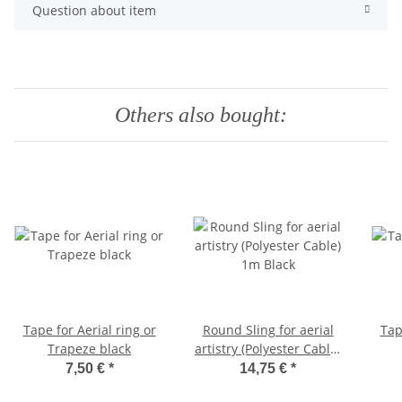
Question about item
Others also bought:
Tape for Aerial ring or
Round Sling for aerial
Tap
Trapeze black
artistry (Polyester Cable)
1m Black
7,50 €
*
14,75 €
*