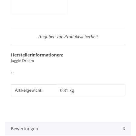
zulassen
Angaben zur Produktsicherheit
Herstellerinformationen:
Juggle Dream
, ,
Produkteigenschaft
Wert
0,31
kg
Artikelgewicht:
Bewertungen