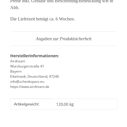
Preise inkl. Gebläse und Beschriftung/Bedruckung wie in
Abb.
Die Lieferzeit beträgt ca. 6 Wochen.
Angaben zur Produktsicherheit
Herstellerinformationen:
Airdream
Würzburgerstraße 41
Bayern
Eibelstadt, Deutschland, 97246
info@schenkspass.eu
https://www.airdream.de
Produkteigenschaft
Wert
120,00
kg
Artikelgewicht: