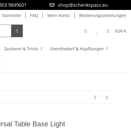
9303 9849601
shop@schenkspass.eu
Startseite
FAQ
Mein Konto
Bedienungsanleitungen
0,00 €
Zauberei & Tricks
Eventbedarf & Hüpfburgen
rsal Table Base Light