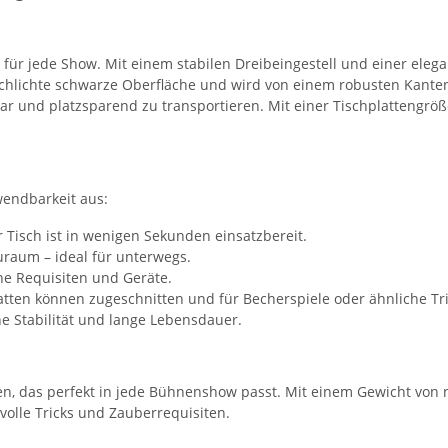
 für jede Show. Mit einem stabilen Dreibeingestell und einer elegant
 schlichte schwarze Oberfläche und wird von einem robusten Kant
egbar und platzsparend zu transportieren. Mit einer Tischplatteng
wendbarkeit aus:
r Tisch ist in wenigen Sekunden einsatzbereit.
uraum – ideal für unterwegs.
ne Requisiten und Geräte.
atten können zugeschnitten und für Becherspiele oder ähnliche Tr
he Stabilität und lange Lebensdauer.
en, das perfekt in jede Bühnenshow passt. Mit einem Gewicht von nu
volle Tricks und Zauberrequisiten.