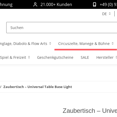
chnung
21.000+ Kunden
+49 (0) 
DE
nglage, Diabolo & Flow Arts
Circuszelte, Manege & Bühne
Spiel & Freizeit
Geschenkgutscheine
SALE
Hersteller
Zaubertisch – Universal Table Base Light
Zaubertisch – Unive