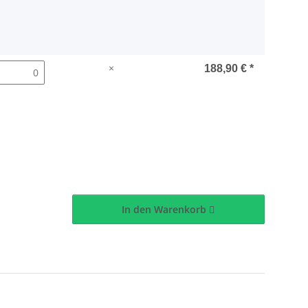
×
188,90 €
*
In den Warenkorb