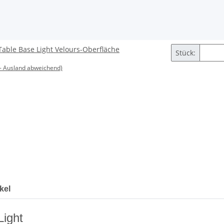
Table Base Light Velours-Oberfläche
Stück:
- Ausland abweichend)
1
kel
Light