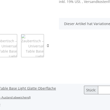
inkl. 19% USt. , Versandkosten
x
Dieser Artikel hat Variatio
Table Base Light Glatte Oberfläche
Stück:
- Ausland abweichend)
2