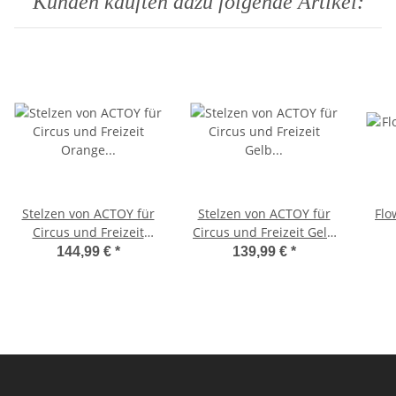
Kunden kauften dazu folgende Artikel:
Stelzen von ACTOY für
Stelzen von ACTOY für
Flo
Circus und Freizeit
Circus und Freizeit Gelb
Orange für große
für 8 bis 14 Jährige, bis
144,99 €
*
139,99 €
*
Kinder/ kleine
50 Kg
Erwachsene, bis 80 Kg