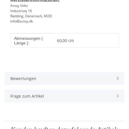
Herstellerinformationen:
Actoy Stilts
Industrivej 16
Rødding, Dänemark, 6630
info@actoy.dk
Produkteigenschaft
Wert
Abmessungen (
60,00 cm
Länge ):
Bewertungen
Frage zum Artikel