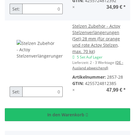
GTIN:
4255724812392
×
34,99 €
*
Set:
Stelzen Zubehör - Actoy
Stelzenverlängerungen
(Set) 28 mm (für orange
und rote Actoy Stelzen,
max. 70 kg)
5 Set Auf Lager
Lieferzeit:
2 - 3 Werktage
(DE -
Ausland abweichend)
Artikelnummer:
2857-28
GTIN:
4255724812385
×
47,99 €
*
Set:
In den Warenkorb