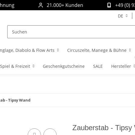
chnung
21.000+ Kunden
+49 (0) 
DE
nglage, Diabolo & Flow Arts
Circuszelte, Manege & Bühne
Spiel & Freizeit
Geschenkgutscheine
SALE
Hersteller
ab - Tipsy Wand
Zauberstab - Tips