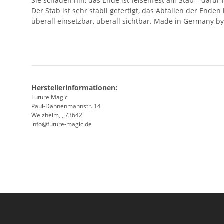
Sie schauen hin, das Ende ist felsenfest am Stab – dafür
Der Stab ist sehr stabil gefertigt, das Abfallen der Ende
überall einsetzbar, überall sichtbar. Made in Germany by
Herstellerinformationen:
Future Magic
Paul-Dannenmannstr. 14
Welzheim, , 73642
info@future-magic.de