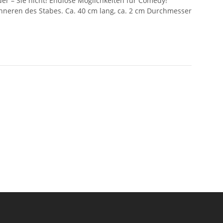
der – Sie nicht! Endlose Möglichkeiten für Comedy!
m Inneren des Stabes. Ca. 40 cm lang, ca. 2 cm Durchmesser