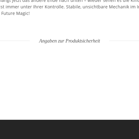
 hängt jetzt das andere Ende nach unten – wieder sehen es die Kin
n ist immer unter Ihrer Kontrolle. Stabile, unsichtbare Mechanik i
 Future Magic!
Angaben zur Produktsicherheit