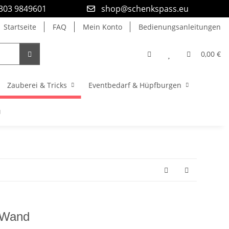
9303 9849601
shop@schenkspass.eu
Startseite
FAQ
Mein Konto
Bedienungsanleitungen
0,00 €
Zauberei & Tricks
Eventbedarf & Hüpfburgen
y Wand