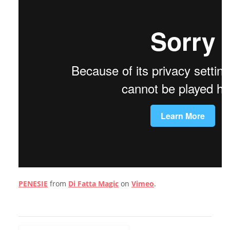
PENESIE
from
Di Fatta Magic
on
Vimeo
.