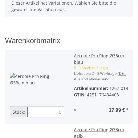
x
Dieser Artikel hat Variationen. Wählen Sie bitte die
gewünschte Variation aus.
Warenkorbmatrix
Aerobie Pro Ring Ø33cm
blau
3 Stück Auf Lager
Lieferzeit:
2 - 3 Werktage
(DE -
Ausland abweichend)
Artikelnummer:
1267-019
GTIN:
4251176434403
×
17,99 €
*
Stück:
Aerobie Pro Ring Ø33cm
gelb