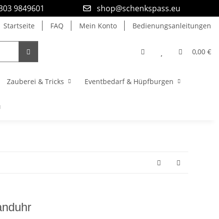
9303 9849601
shop@schenkspass.eu
Startseite
FAQ
Mein Konto
Bedienungsanleitungen
0,00 €
Zauberei & Tricks
Eventbedarf & Hüpfburgen
anduhr