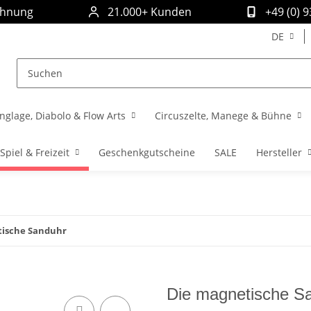
chnung
21.000+ Kunden
+49 (0) 
DE
nglage, Diabolo & Flow Arts
Circuszelte, Manege & Bühne
Spiel & Freizeit
Geschenkgutscheine
SALE
Hersteller
tische Sanduhr
Die magnetische S