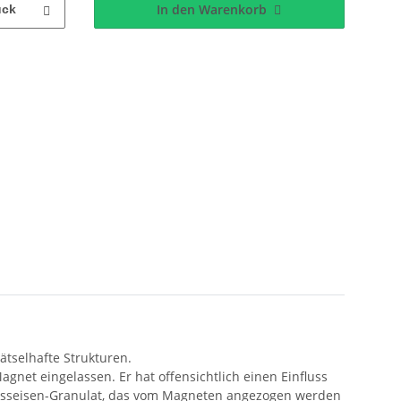
In den Warenkorb
ück
tselhafte Strukturen.
gnet eingelassen. Er hat offensichtlich einen Einfluss
 Gusseisen-Granulat, das vom Magneten angezogen werden