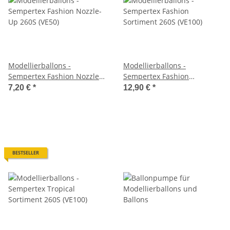
Modellierballons -
Modellierballons -
Sempertex Fashion Nozzle-
Sempertex Fashion
Up 260S (VE50)
Sortiment 260S (VE100)
7,20 €
*
12,90 €
*
BESTSELLER