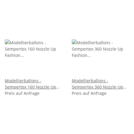
Modellierballons -
Modellierballons -
Sempertex 160 Nozzle Up
Sempertex 360 Nozzle Up
Fashion Assortiment 80 St.
Preis auf Anfrage
Fashion Assortiment 50 St.
Preis auf Anfrage