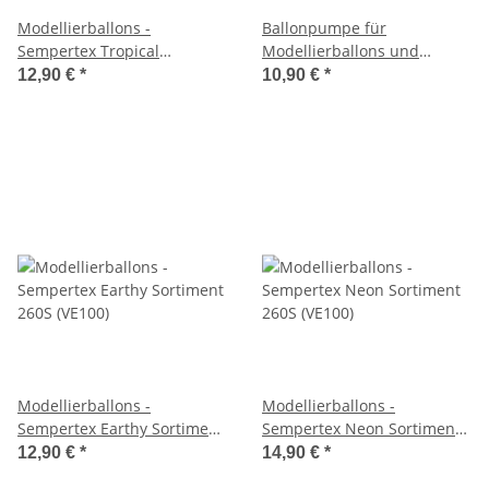
Modellierballons -
Ballonpumpe für
Sempertex Tropical
Modellierballons und
Sortiment 260S (VE100)
Ballons
12,90 €
*
10,90 €
*
Modellierballons -
Modellierballons -
Sempertex Earthy Sortiment
Sempertex Neon Sortiment
260S (VE100)
260S (VE100)
12,90 €
*
14,90 €
*