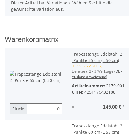
x
Dieser Artikel hat Variationen. Wählen Sie bitte die
gewünschte Variation aus.
Warenkorbmatrix
Trapezstange Edelstahl 2
-Punkte 55 cm (L 50 cm)
2 Stück Auf Lager
Lieferzeit:
2 - 3 Werktage
(DE -
Ausland abweichend)
Artikelnummer:
2179-001
GTIN:
4251176432188
×
145,00 €
*
Stück:
Trapezstange Edelstahl 2
-Punkte 60 cm (L 55 cm)