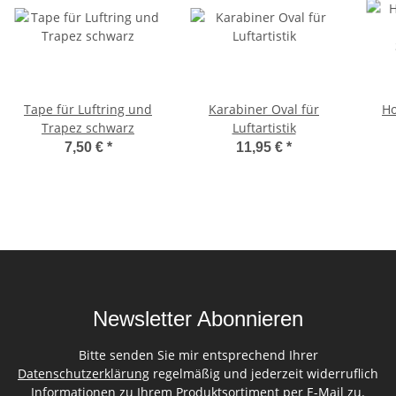
Tape für Luftring und
Karabiner Oval für
Ho
Trapez schwarz
Luftartistik
7,50 €
*
11,95 €
*
Newsletter Abonnieren
Bitte senden Sie mir entsprechend Ihrer
Datenschutzerklärung
regelmäßig und jederzeit widerruflich
Informationen zu Ihrem Produktsortiment per E-Mail zu.