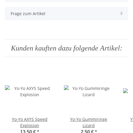
Frage zum Artikel
Kunden kauften dazu folgende Artikel:
Yo-Yo AXYS Speed
Yo-Yo Gummiringe
Y
Explosion
Lizard
13,50 €
*
2,50 €
*