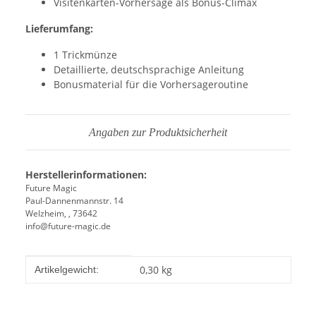
Visitenkarten-Vorhersage als Bonus-Climax
Lieferumfang:
1 Trickmünze
Detaillierte, deutschsprachige Anleitung
Bonusmaterial für die Vorhersageroutine
Angaben zur Produktsicherheit
Herstellerinformationen:
Future Magic
Paul-Dannenmannstr. 14
Welzheim, , 73642
info@future-magic.de
Produkteigenschaft
Wert
0,30
kg
Artikelgewicht: