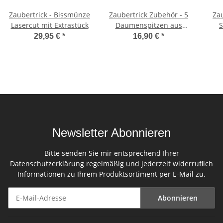
Zaubertrick - Bissmünze
Zaubertrick Zubehör - 5
Zau
Lasercut mit Extrastück
Daumenspitzen aus
S
Kunststoff (Set)
29,95 €
*
16,90 €
*
Newsletter Abonnieren
Bitte senden Sie mir entsprechend Ihrer
Datenschutzerklärung
regelmäßig und jederzeit widerruflich
Informationen zu Ihrem Produktsortiment per E-Mail zu.
Abonnieren
Newsletter Abonnieren