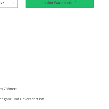
In den Warenkorb
ück
den Zähnen!
r ganz und unversehrt ist!