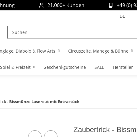
chnung
21.000+ Kunden
+49 (0) 
DE
nglage, Diabolo & Flow Arts
Circuszelte, Manege & Bühne
Spiel & Freizeit
Geschenkgutscheine
SALE
Hersteller
ick - Bissmünze Lasercut mit Extrastück
Zaubertrick - Bissm