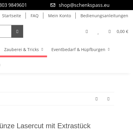
9303 9849601
shop@schenkspass.eu
Startseite
FAQ
Mein Konto
Bedienungsanleitungen
0,00 €
Zauberei & Tricks
Eventbedarf & Hüpfburgen
ünze Lasercut mit Extrastück