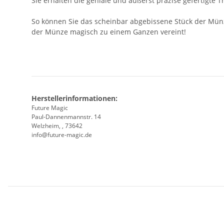
Sie erhalten die geniale und äußerst präzise gefertigte 
So können Sie das scheinbar abgebissene Stück der Münz
der Münze magisch zu einem Ganzen vereint!
Herstellerinformationen:
Future Magic
Paul-Dannenmannstr. 14
Welzheim, , 73642
info@future-magic.de