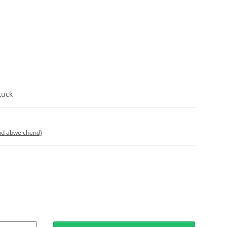
tück
nd abweichend)