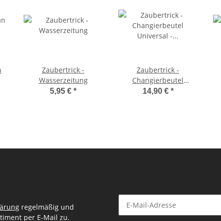
n
Zaubertrick -
Zaubertrick -
Wasserzeitung
Changierbeutel
Universal -
5,95 €
*
14,90 €
*
Austauschgerät für
Zauberer
lärung
regelmäßig und
timent per E-Mail zu.
Newsletter Abonnieren