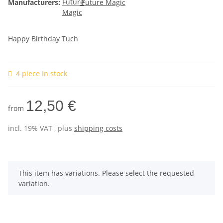
Manufacturers:
Future Magic
Happy Birthday Tuch
4 piece In stock
12,50 €
from
incl. 19% VAT , plus
shipping costs
x
This item has variations. Please select the requested
variation.