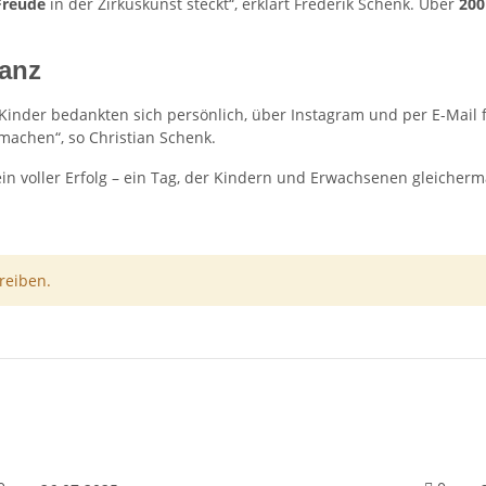
Freude
in der Zirkuskunst steckt“, erklärt Frederik Schenk. Über
200
nanz
inder bedankten sich persönlich, über Instagram und per E-Mail f
 machen“, so Christian Schenk.
in voller Erfolg – ein Tag, der Kindern und Erwachsenen gleiche
reiben.