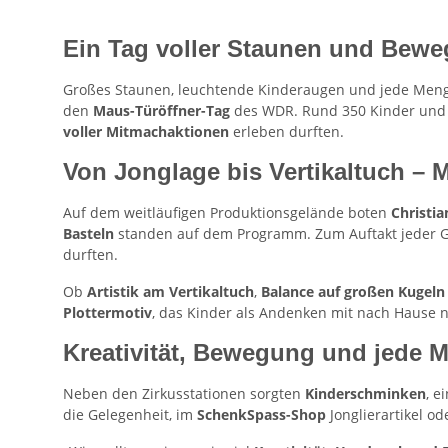
Ein Tag voller Staunen und Bew
Großes Staunen, leuchtende Kinderaugen und jede Me
den
Maus-Türöffner-Tag
des WDR. Rund 350 Kinder und F
voller Mitmachaktionen
erleben durften.
Von Jonglage bis Vertikaltuch –
Auf dem weitläufigen Produktionsgelände boten
Christi
Basteln
standen auf dem Programm. Zum Auftakt jeder Gr
durften.
Ob
Artistik am Vertikaltuch
,
Balance auf großen Kugeln
Plottermotiv
, das Kinder als Andenken mit nach Hause
Kreativität, Bewegung und jede 
Neben den Zirkusstationen sorgten
Kinderschminken
, e
die Gelegenheit, im
SchenkSpass-Shop
Jonglierartikel od