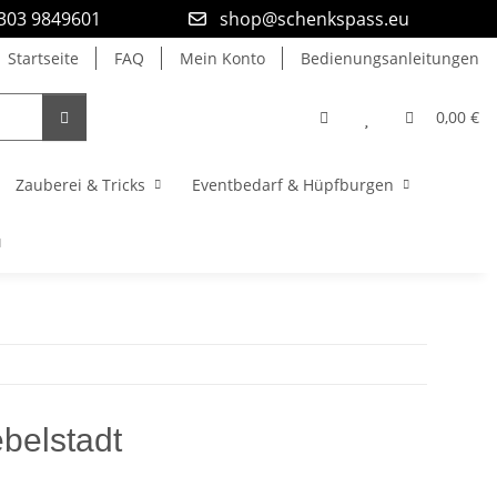
9303 9849601
shop@schenkspass.eu
Startseite
FAQ
Mein Konto
Bedienungsanleitungen
0,00 €
Zauberei & Tricks
Eventbedarf & Hüpfburgen
ebelstadt