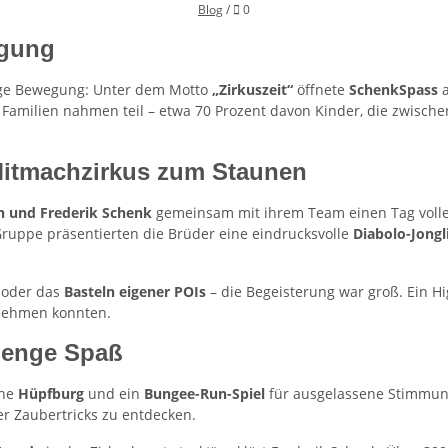
Kommentare
Blog
/
0
egung
nge Bewegung: Unter dem Motto
„Zirkuszeit“
öffnete
SchenkSpass
a
amilien nahmen teil – etwa 70 Prozent davon Kinder, die zwisch
 Mitmachzirkus zum Staunen
an und Frederik Schenk
gemeinsam mit ihrem Team einen Tag volle
uppe präsentierten die Brüder eine eindrucksvolle
Diabolo-Jong
oder das
Basteln eigener POIs
– die Begeisterung war groß. Ein H
 nehmen konnten.
Menge Spaß
ine
Hüpfburg
und ein
Bungee-Run-Spiel
für ausgelassene Stimmung
er Zaubertricks zu entdecken.