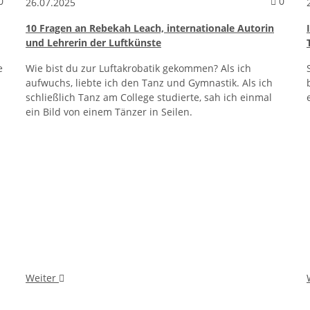
Kommentare zum Artikel Vertikaltücher: Darauf sollte man achten
Komme
0
0
26.07.2025
10 Fragen an Rebekah Leach, internationale Autorin
und Lehrerin der Luftkünste
e
Wie bist du zur Luftakrobatik gekommen? Als ich
aufwuchs, liebte ich den Tanz und Gymnastik. Als ich
schließlich Tanz am College studierte, sah ich einmal
ein Bild von einem Tänzer in Seilen.
Weiter