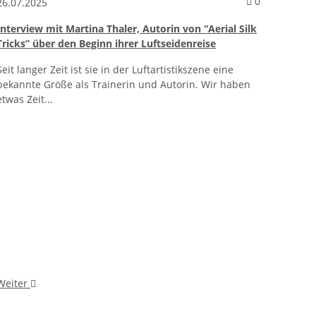
ntare zum Artikel 10 Fragen an Rebekah Leach, internationale Au
Kommentare 
0
26.07.2025
26.07.
Interview mit Martina Thaler, Autorin von “Aerial Silk
Wie wa
Tricks” über den Beginn ihrer Luftseidenreise
Bitte 
Seit langer Zeit ist sie in der Luftartistikszene eine
Tuch, s
bekannte Größe als Trainerin und Autorin. Wir haben
schiefg
etwas Zeit...
Weiter
Weite