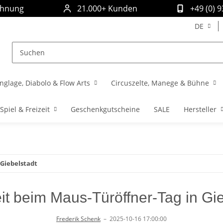
chnung
21.000+ Kunden
+49 (0) 
DE
nglage, Diabolo & Flow Arts
Circuszelte, Manege & Bühne
Spiel & Freizeit
Geschenkgutscheine
SALE
Hersteller
 Giebelstadt
it beim Maus-Türöffner-Tag in Gi
Frederik Schenk
–
2025-10-16 17:00:00