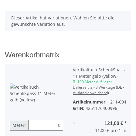
x
Dieser Artikel hat Variationen. Wählen Sie bitte die
gewünschte Variation aus.
Warenkorbmatrix
Vertikaltuch SchenkSpass
11 Meter gelb (yellow)
100 Meter Auf Lager
Lieferzeit:
2 - 3 Werktage
(DE -
Ausland abweichend)
Artikelnummer:
1211-004
GTIN:
4251176400996
×
121,00 €
*
Meter:
11,00 € pro 1 m