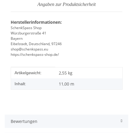
Angaben zur Produktsicherheit
Herstellerinformationen:
SchenkSpass Shop
Würzburgerstraße 41
Bayern
Eibelstadt, Deutschland, 97246
shop@schenkspass.eu
https://schenkspass-shop.de/
Produkteigenschaft
Wert
2,55
kg
Artikelgewicht:
11,00 m
Inhalt:
Bewertungen