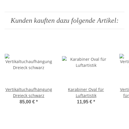
Anfänger, Englisch)
für Fortgeschrittene
fü
Teil1, Englisch)
Kunden kauften dazu folgende Artikel:
Vertikaltuchaufhängung
Karabiner Oval für
Vert
Dreieck schwarz
Luftartistik
fü
85,00 €
*
11,95 €
*