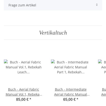
Frage zum Artikel
Vertikaltuch
Buch - Aerial Fabric
Buch - Intermediate
Bu
Manual Vol.1, Rebekah
Aerial Fabric Manual
Ae
Leach (Handbuch
Part 1, Rebekah Leach
Par
85,00 €
*
65,00 €
*
Vertikaltuch für
(Handbuch Vertikaltuch
(Han